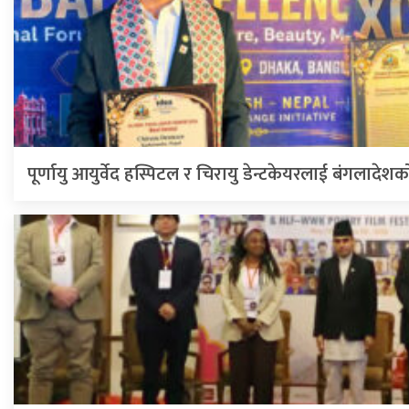
पूर्णायु आयुर्वेद हस्पिटल र चिरायु डेन्टकेयरलाई बंगलादेशक