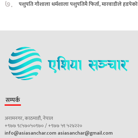
७.
पशुपति गौशाला धर्मशाला पशुपतिमै फिर्ता, मारवाडीले हडपेको
सम्पर्क
अनामनगर, काठमाडौं, नेपाल
+९७७ ९८५७०५०९७० / +९७७ ५९ ५२४२२०
info@asiasanchar.com
asiasanchar@gmail.com