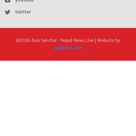
youtube
twitter
©2026 Asia Sanchar : Nepal News Live | Website by
appharu.com