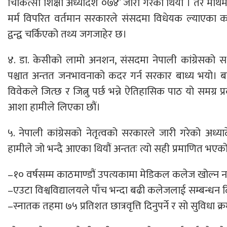
चिकित्सा शिक्षा अध्यादेश ०७४’ जारी गरेको थियो । तर माथे
मर्म विपरित वर्तमान सरकारले संसदमा विधेयक ल्याएका 
द्वन्द्व चर्किएको तथ्य जगजाहेर छ।
४. डा. केसीको लामो अनशन, संसदमा नेपाली कांग्रेसको सशक्
पश्चात अन्तत जनभावनाको कदर गर्न सरकार बाध्य भयो। बहुम
विवेकले जित्छ र जित्नु पर्छ भन्ने ऐतिहासिक पाठ यो समग्र 
आशा हामीले लिएका छौं।
५. नेपाली कांग्रेसको नेतृत्वको सरकारले जारी गरेको अध्य
हामीले जो भन्दै आएका थियौं अन्ततः त्यो सही प्रमाणित भएक
–१० वर्षसम्म काठमाण्डौं उपत्यकामा मेडिकल कलेज खोल्न न
–एउटा विश्वविद्यालयले पाँच भन्दा बढी कलेजलाई सम्बन्धन द
–स्नातक तहमा ७५ प्रतिशत छात्रवृत्ति दिनुपर्ने र सो सुविधा क्