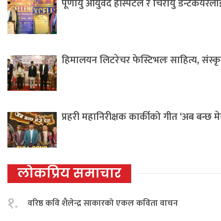
पूर्णायु आयुर्वेद हस्पिटल र चिरायु डेन्टकेयर
हिमालयन लिटरेचर फेस्टिभलः साहित्य, संस्कृति 
प्रहरी महानिरीक्षक कार्कीको गीत ‘अब बन्छ म
लोकप्रिय समाचार
१.
वरिष्ठ कवि शैलेन्द्र साकारको एकल कविता वाचन