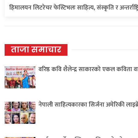
हिमालयन लिटरेचर फेस्टिभलः साहित्य, संस्कृति र अन्तर्राष्ट्
ताजा समाचार
वरिष्ठ कवि शैलेन्द्र साकारको एकल कविता 
नेपाली साहित्यकारका सिर्जना अमेरिकी लाइब्