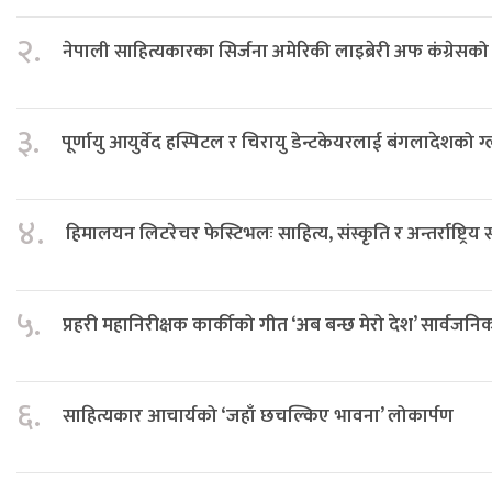
२.
नेपाली साहित्यकारका सिर्जना अमेरिकी लाइब्रेरी अफ कंग्रेस
३.
पूर्णायु आयुर्वेद हस्पिटल र चिरायु डेन्टकेयरलाई बंगलादेशको ग
४.
हिमालयन लिटरेचर फेस्टिभलः साहित्य, संस्कृति र अन्तर्राष्ट्रिय
५.
प्रहरी महानिरीक्षक कार्कीको गीत ‘अब बन्छ मेरो देश’ सार्वजनि
६.
साहित्यकार आचार्यको ‘जहाँ छचल्किए भावना’ लोकार्पण