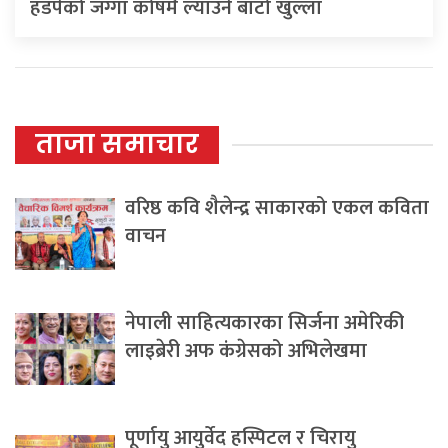
हडपेको जग्गा कोषमै ल्याउने बाटो खुल्ला
ताजा समाचार
वरिष्ठ कवि शैलेन्द्र साकारको एकल कविता
वाचन
नेपाली साहित्यकारका सिर्जना अमेरिकी
लाइब्रेरी अफ कंग्रेसको अभिलेखमा
पूर्णायु आयुर्वेद हस्पिटल र चिरायु