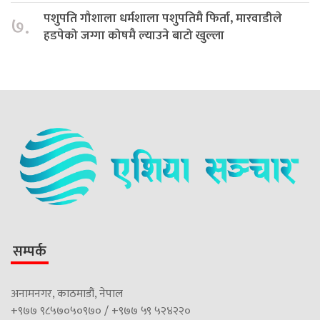
पशुपति गौशाला धर्मशाला पशुपतिमै फिर्ता, मारवाडीले
७.
हडपेको जग्गा कोषमै ल्याउने बाटो खुल्ला
सम्पर्क
अनामनगर, काठमाडौं, नेपाल
+९७७ ९८५७०५०९७० / +९७७ ५९ ५२४२२०