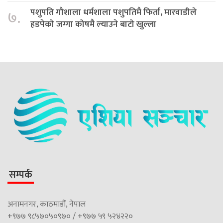
पशुपति गौशाला धर्मशाला पशुपतिमै फिर्ता, मारवाडीले
७.
हडपेको जग्गा कोषमै ल्याउने बाटो खुल्ला
सम्पर्क
अनामनगर, काठमाडौं, नेपाल
+९७७ ९८५७०५०९७० / +९७७ ५९ ५२४२२०