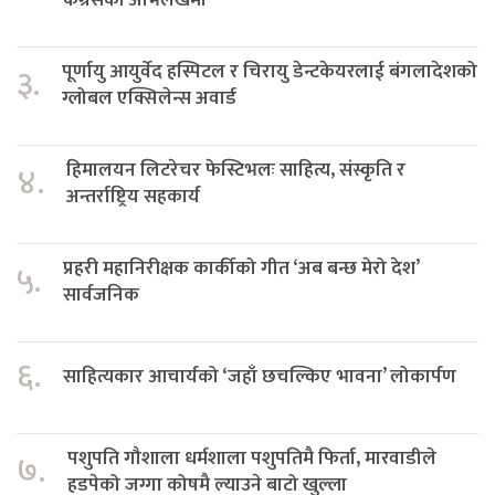
पूर्णायु आयुर्वेद हस्पिटल र चिरायु डेन्टकेयरलाई बंगलादेशको
३.
ग्लोबल एक्सिलेन्स अवार्ड
हिमालयन लिटरेचर फेस्टिभलः साहित्य, संस्कृति र
४.
अन्तर्राष्ट्रिय सहकार्य
प्रहरी महानिरीक्षक कार्कीको गीत ‘अब बन्छ मेरो देश’
५.
सार्वजनिक
६.
साहित्यकार आचार्यको ‘जहाँ छचल्किए भावना’ लोकार्पण
पशुपति गौशाला धर्मशाला पशुपतिमै फिर्ता, मारवाडीले
७.
हडपेको जग्गा कोषमै ल्याउने बाटो खुल्ला