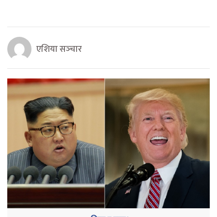
एशिया सञ्‍चार