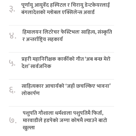
पूर्णायु आयुर्वेद हस्पिटल र चिरायु डेन्टकेयरलाई
३.
बंगलादेशको ग्लोबल एक्सिलेन्स अवार्ड
हिमालयन लिटरेचर फेस्टिभलः साहित्य, संस्कृति
४.
र अन्तर्राष्ट्रिय सहकार्य
प्रहरी महानिरीक्षक कार्कीको गीत ‘अब बन्छ मेरो
५.
देश’ सार्वजनिक
साहित्यकार आचार्यको ‘जहाँ छचल्किए भावना’
६.
लोकार्पण
पशुपति गौशाला धर्मशाला पशुपतिमै फिर्ता,
७.
मारवाडीले हडपेको जग्गा कोषमै ल्याउने बाटो
खुल्ला