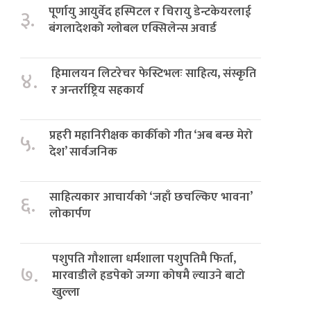
पूर्णायु आयुर्वेद हस्पिटल र चिरायु डेन्टकेयरलाई
३.
बंगलादेशको ग्लोबल एक्सिलेन्स अवार्ड
हिमालयन लिटरेचर फेस्टिभलः साहित्य, संस्कृति
४.
र अन्तर्राष्ट्रिय सहकार्य
प्रहरी महानिरीक्षक कार्कीको गीत ‘अब बन्छ मेरो
५.
देश’ सार्वजनिक
साहित्यकार आचार्यको ‘जहाँ छचल्किए भावना’
६.
लोकार्पण
पशुपति गौशाला धर्मशाला पशुपतिमै फिर्ता,
७.
मारवाडीले हडपेको जग्गा कोषमै ल्याउने बाटो
खुल्ला