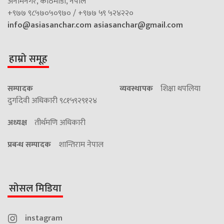
अनामनगर, काठमाडौं, नेपाल
+९७७ ९८५७०५०९७० / +९७७ ५९ ५२४२२०
info@asiasanchar.com
asiasanchar@gmail.com
हाम्रो समूह
सम्पादक
व्यवस्थापक
शिक्षा थपलिया
दुर्गादेवी अधिकारी ९८१५९२९१२४
अध्यक्ष
तीर्थमणि अधिकारी
प्रबन्ध सम्पादक
शान्तिराम नेपाल
सोसल मिडिया
instagram