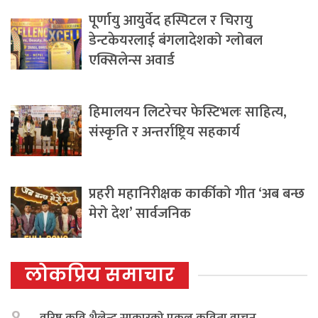
पूर्णायु आयुर्वेद हस्पिटल र चिरायु
डेन्टकेयरलाई बंगलादेशको ग्लोबल
एक्सिलेन्स अवार्ड
हिमालयन लिटरेचर फेस्टिभलः साहित्य,
संस्कृति र अन्तर्राष्ट्रिय सहकार्य
प्रहरी महानिरीक्षक कार्कीको गीत ‘अब बन्छ
मेरो देश’ सार्वजनिक
लोकप्रिय समाचार
१.
वरिष्ठ कवि शैलेन्द्र साकारको एकल कविता वाचन