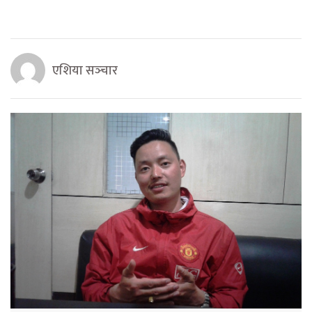
एशिया सञ्‍चार