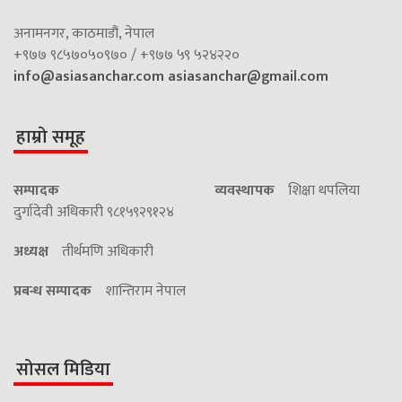
अनामनगर, काठमाडौं, नेपाल
+९७७ ९८५७०५०९७० / +९७७ ५९ ५२४२२०
info@asiasanchar.com
asiasanchar@gmail.com
हाम्रो समूह
सम्पादक
व्यवस्थापक
शिक्षा थपलिया
दुर्गादेवी अधिकारी ९८१५९२९१२४
अध्यक्ष
तीर्थमणि अधिकारी
प्रबन्ध सम्पादक
शान्तिराम नेपाल
सोसल मिडिया