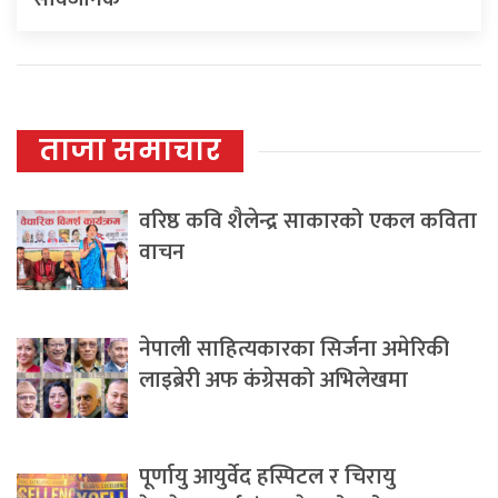
ताजा समाचार
वरिष्ठ कवि शैलेन्द्र साकारको एकल कविता
वाचन
नेपाली साहित्यकारका सिर्जना अमेरिकी
लाइब्रेरी अफ कंग्रेसको अभिलेखमा
पूर्णायु आयुर्वेद हस्पिटल र चिरायु