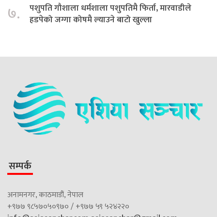
पशुपति गौशाला धर्मशाला पशुपतिमै फिर्ता, मारवाडीले
७.
हडपेको जग्गा कोषमै ल्याउने बाटो खुल्ला
सम्पर्क
अनामनगर, काठमाडौं, नेपाल
+९७७ ९८५७०५०९७० / +९७७ ५९ ५२४२२०