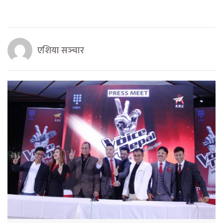
एशिया सञ्‍चार