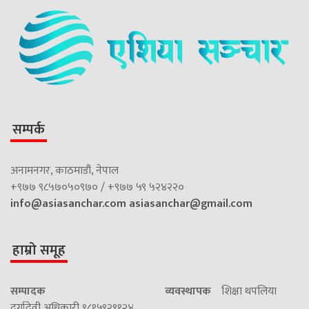
सम्पर्क
अनामनगर, काठमाडौं, नेपाल
+९७७ ९८५७०५०९७० / +९७७ ५९ ५२४२२०
info@asiasanchar.com
asiasanchar@gmail.com
हाम्रो समूह
सम्पादक
व्यवस्थापक
शिक्षा थपलिया
दुर्गादेवी अधिकारी ९८१५९२९१२४