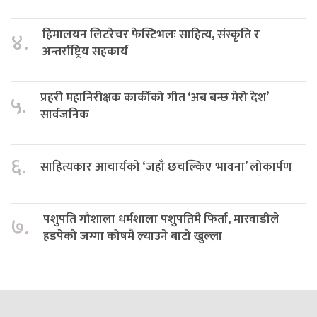
हिमालयन लिटरेचर फेस्टिभलः साहित्य, संस्कृति र
४.
अन्तर्राष्ट्रिय सहकार्य
प्रहरी महानिरीक्षक कार्कीको गीत ‘अब बन्छ मेरो देश’
५.
सार्वजनिक
६.
साहित्यकार आचार्यको ‘जहाँ छचल्किए भावना’ लोकार्पण
पशुपति गौशाला धर्मशाला पशुपतिमै फिर्ता, मारवाडीले
७.
हडपेको जग्गा कोषमै ल्याउने बाटो खुल्ला