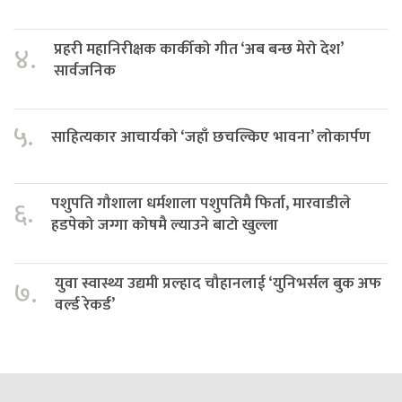
प्रहरी महानिरीक्षक कार्कीको गीत ‘अब बन्छ मेरो देश’
४.
सार्वजनिक
५.
साहित्यकार आचार्यको ‘जहाँ छचल्किए भावना’ लोकार्पण
पशुपति गौशाला धर्मशाला पशुपतिमै फिर्ता, मारवाडीले
६.
हडपेको जग्गा कोषमै ल्याउने बाटो खुल्ला
युवा स्वास्थ्य उद्यमी प्रल्हाद चौहानलाई ‘युनिभर्सल बुक अफ
७.
वर्ल्ड रेकर्ड’