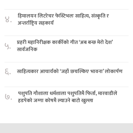
हिमालयन लिटरेचर फेस्टिभलः साहित्य, संस्कृति र
४.
अन्तर्राष्ट्रिय सहकार्य
प्रहरी महानिरीक्षक कार्कीको गीत ‘अब बन्छ मेरो देश’
५.
सार्वजनिक
६.
साहित्यकार आचार्यको ‘जहाँ छचल्किए भावना’ लोकार्पण
पशुपति गौशाला धर्मशाला पशुपतिमै फिर्ता, मारवाडीले
७.
हडपेको जग्गा कोषमै ल्याउने बाटो खुल्ला