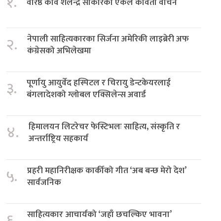
१.
वरिष्ठ कवि शैलेन्द्र साकारको एकल कविता वाचन
नेपाली साहित्यकारका सिर्जना अमेरिकी लाइब्रेरी अफ
२.
कंग्रेसको अभिलेखमा
पूर्णायु आयुर्वेद हस्पिटल र चिरायु डेन्टकेयरलाई
३.
बंगलादेशको ग्लोबल एक्सिलेन्स अवार्ड
हिमालयन लिटरेचर फेस्टिभलः साहित्य, संस्कृति र
४.
अन्तर्राष्ट्रिय सहकार्य
प्रहरी महानिरीक्षक कार्कीको गीत ‘अब बन्छ मेरो देश’
५.
सार्वजनिक
साहित्यकार आचार्यको ‘जहाँ छचल्किए भावना’
६.