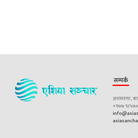
सम्पर्क
अनामनगर, काठ
+९७७ ९८५७०
info@asia
asiasanch