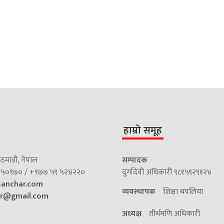
हाम्रो समूह
माडौं, नेपाल
सम्पादक
५०९७० / +९७७ ५९ ५२४२२०
दुर्गादेवी अधिकारी ९८१५९२९१२४
sanchar.com
व्यवस्थापक
शिक्षा थपलिया
ar@gmail.com
अध्यक्ष
तीर्थमणि अधिकारी