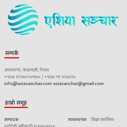
सम्पर्क
अनामनगर, काठमाडौं, नेपाल
+९७७ ९८५७०५०९७० / +९७७ ५९ ५२४२२०
info@asiasanchar.com
asiasanchar@gmail.com
हाम्रो समूह
सम्पादक
व्यवस्थापक
शिक्षा थपलिया
दुर्गादेवी अधिकारी ९८१५९२९१२४