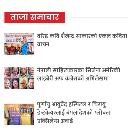
ताजा समाचार
वरिष्ठ कवि शैलेन्द्र साकारको एकल कविता
वाचन
नेपाली साहित्यकारका सिर्जना अमेरिकी
लाइब्रेरी अफ कंग्रेसको अभिलेखमा
पूर्णायु आयुर्वेद हस्पिटल र चिरायु
डेन्टकेयरलाई बंगलादेशको ग्लोबल
एक्सिलेन्स अवार्ड