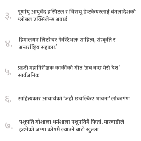
पूर्णायु आयुर्वेद हस्पिटल र चिरायु डेन्टकेयरलाई बंगलादेशको
३.
ग्लोबल एक्सिलेन्स अवार्ड
हिमालयन लिटरेचर फेस्टिभलः साहित्य, संस्कृति र
४.
अन्तर्राष्ट्रिय सहकार्य
प्रहरी महानिरीक्षक कार्कीको गीत ‘अब बन्छ मेरो देश’
५.
सार्वजनिक
६.
साहित्यकार आचार्यको ‘जहाँ छचल्किए भावना’ लोकार्पण
पशुपति गौशाला धर्मशाला पशुपतिमै फिर्ता, मारवाडीले
७.
हडपेको जग्गा कोषमै ल्याउने बाटो खुल्ला