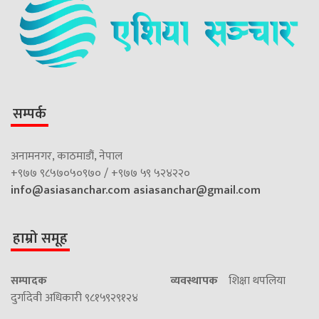
सम्पर्क
अनामनगर, काठमाडौं, नेपाल
+९७७ ९८५७०५०९७० / +९७७ ५९ ५२४२२०
info@asiasanchar.com
asiasanchar@gmail.com
हाम्रो समूह
सम्पादक
व्यवस्थापक
शिक्षा थपलिया
दुर्गादेवी अधिकारी ९८१५९२९१२४