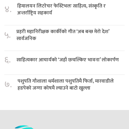
हिमालयन लिटरेचर फेस्टिभलः साहित्य, संस्कृति र
४.
अन्तर्राष्ट्रिय सहकार्य
प्रहरी महानिरीक्षक कार्कीको गीत ‘अब बन्छ मेरो देश’
५.
सार्वजनिक
६.
साहित्यकार आचार्यको ‘जहाँ छचल्किए भावना’ लोकार्पण
पशुपति गौशाला धर्मशाला पशुपतिमै फिर्ता, मारवाडीले
७.
हडपेको जग्गा कोषमै ल्याउने बाटो खुल्ला