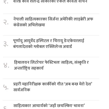
१.
वरिष्ठ कवि शैलेन्द्र साकारको एकल कविता वाचन
नेपाली साहित्यकारका सिर्जना अमेरिकी लाइब्रेरी अफ
२.
कंग्रेसको अभिलेखमा
पूर्णायु आयुर्वेद हस्पिटल र चिरायु डेन्टकेयरलाई
३.
बंगलादेशको ग्लोबल एक्सिलेन्स अवार्ड
हिमालयन लिटरेचर फेस्टिभलः साहित्य, संस्कृति र
४.
अन्तर्राष्ट्रिय सहकार्य
प्रहरी महानिरीक्षक कार्कीको गीत ‘अब बन्छ मेरो देश’
५.
सार्वजनिक
साहित्यकार आचार्यको ‘जहाँ छचल्किए भावना’
६.