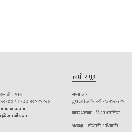
हाम्रो समूह
माडौं, नेपाल
सम्पादक
५०९७० / +९७७ ५९ ५२४२२०
दुर्गादेवी अधिकारी ९८१५९२९१२४
sanchar.com
व्यवस्थापक
शिक्षा थपलिया
ar@gmail.com
अध्यक्ष
तीर्थमणि अधिकारी