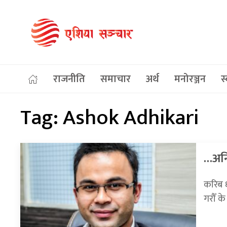
राजनीति
समाचार
अर्थ
मनोरञ्जन
स्
Tag:
Ashok Adhikari
…अनि
करिब 
गरौँ क