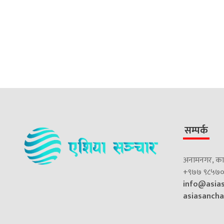
सम्पर्क
अनामनगर, काठ
+९७७ ९८५७०
info@asia
asiasanch