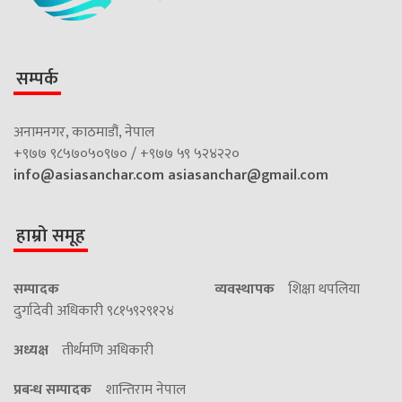
सम्पर्क
अनामनगर, काठमाडौं, नेपाल
+९७७ ९८५७०५०९७० / +९७७ ५९ ५२४२२०
info@asiasanchar.com
asiasanchar@gmail.com
हाम्रो समूह
सम्पादक
व्यवस्थापक
शिक्षा थपलिया
दुर्गादेवी अधिकारी ९८१५९२९१२४
अध्यक्ष
तीर्थमणि अधिकारी
प्रबन्ध सम्पादक
शान्तिराम नेपाल