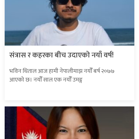
संत्रास र कहरका बीच उदाएको नयाँ वर्ष!
भविन धिताल आज हामी नेपालीमाझ नयाँँ बर्ष २०७७
आएको छ। नयाँँ साल एक नयाँँ उमङ्ग