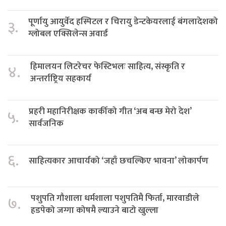
पूर्णायु आयुर्वेद हस्पिटल र चिरायु डेन्टकेयरलाई बंगलादेशको
३.
ग्लोबल एक्सिलेन्स अवार्ड
हिमालयन लिटरेचर फेस्टिभलः साहित्य, संस्कृति र
४.
अन्तर्राष्ट्रिय सहकार्य
प्रहरी महानिरीक्षक कार्कीको गीत ‘अब बन्छ मेरो देश’
५.
सार्वजनिक
६.
साहित्यकार आचार्यको ‘जहाँ छचल्किए भावना’ लोकार्पण
पशुपति गौशाला धर्मशाला पशुपतिमै फिर्ता, मारवाडीले
७.
हडपेको जग्गा कोषमै ल्याउने बाटो खुल्ला