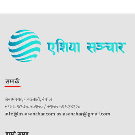
सम्पर्क
अनामनगर, काठमाडौं, नेपाल
+९७७ ९८५७०५०९७० / +९७७ ५९ ५२४२२०
info@asiasanchar.com
asiasanchar@gmail.com
हाम्रो समूह