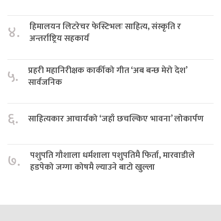
हिमालयन लिटरेचर फेस्टिभलः साहित्य, संस्कृति र
४.
अन्तर्राष्ट्रिय सहकार्य
प्रहरी महानिरीक्षक कार्कीको गीत ‘अब बन्छ मेरो देश’
५.
सार्वजनिक
६.
साहित्यकार आचार्यको ‘जहाँ छचल्किए भावना’ लोकार्पण
पशुपति गौशाला धर्मशाला पशुपतिमै फिर्ता, मारवाडीले
७.
हडपेको जग्गा कोषमै ल्याउने बाटो खुल्ला