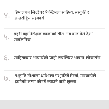
हिमालयन लिटरेचर फेस्टिभलः साहित्य, संस्कृति र
४.
अन्तर्राष्ट्रिय सहकार्य
प्रहरी महानिरीक्षक कार्कीको गीत ‘अब बन्छ मेरो देश’
५.
सार्वजनिक
६.
साहित्यकार आचार्यको ‘जहाँ छचल्किए भावना’ लोकार्पण
पशुपति गौशाला धर्मशाला पशुपतिमै फिर्ता, मारवाडीले
७.
हडपेको जग्गा कोषमै ल्याउने बाटो खुल्ला