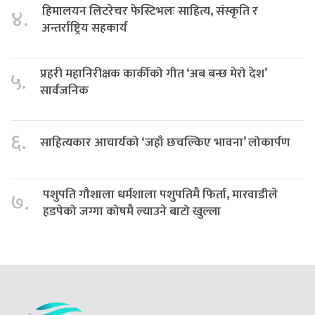
हिमालयन लिटरेचर फेस्टिभलः साहित्य, संस्कृति र
४.
अन्तर्राष्ट्रिय सहकार्य
प्रहरी महानिरीक्षक कार्कीको गीत ‘अब बन्छ मेरो देश’
५.
सार्वजनिक
६.
साहित्यकार आचार्यको ‘जहाँ छचल्किए भावना’ लोकार्पण
पशुपति गौशाला धर्मशाला पशुपतिमै फिर्ता, मारवाडीले
७.
हडपेको जग्गा कोषमै ल्याउने बाटो खुल्ला