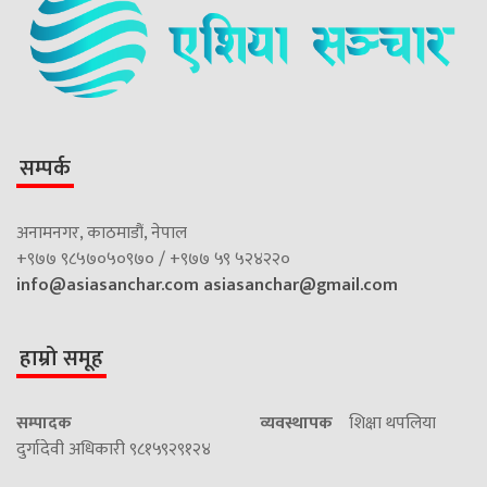
सम्पर्क
अनामनगर, काठमाडौं, नेपाल
+९७७ ९८५७०५०९७० / +९७७ ५९ ५२४२२०
info@asiasanchar.com
asiasanchar@gmail.com
हाम्रो समूह
सम्पादक
व्यवस्थापक
शिक्षा थपलिया
दुर्गादेवी अधिकारी ९८१५९२९१२४