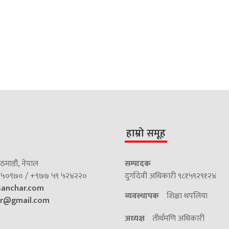
हाम्रो समूह
माडौं, नेपाल
सम्पादक
५०९७० / +९७७ ५९ ५२४२२०
दुर्गादेवी अधिकारी ९८१५९२९१२४
sanchar.com
व्यवस्थापक
शिक्षा थपलिया
ar@gmail.com
अध्यक्ष
तीर्थमणि अधिकारी