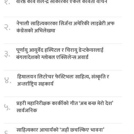
१.
वरिष्ठ कवि शैलेन्द्र साकारको एकल कविता वाचन
नेपाली साहित्यकारका सिर्जना अमेरिकी लाइब्रेरी अफ
२.
कंग्रेसको अभिलेखमा
पूर्णायु आयुर्वेद हस्पिटल र चिरायु डेन्टकेयरलाई
३.
बंगलादेशको ग्लोबल एक्सिलेन्स अवार्ड
हिमालयन लिटरेचर फेस्टिभलः साहित्य, संस्कृति र
४.
अन्तर्राष्ट्रिय सहकार्य
प्रहरी महानिरीक्षक कार्कीको गीत ‘अब बन्छ मेरो देश’
५.
सार्वजनिक
साहित्यकार आचार्यको ‘जहाँ छचल्किए भावना’
६.