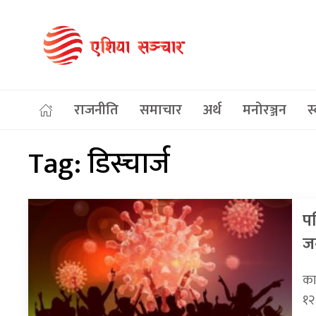
राजनीति
समाचार
अर्थ
मनोरञ्जन
स्
Tag:
डिस्चार्ज
प
ज
का
१२