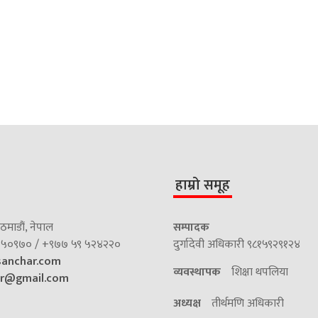
हाम्रो समूह
माडौं, नेपाल
सम्पादक
५०९७० / +९७७ ५९ ५२४२२०
दुर्गादेवी अधिकारी ९८१५९२९१२४
sanchar.com
व्यवस्थापक
शिक्षा थपलिया
ar@gmail.com
अध्यक्ष
तीर्थमणि अधिकारी