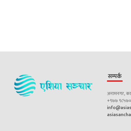
सम्पर्क
अनामनगर, काठ
+९७७ ९८५७०
info@asia
asiasanch