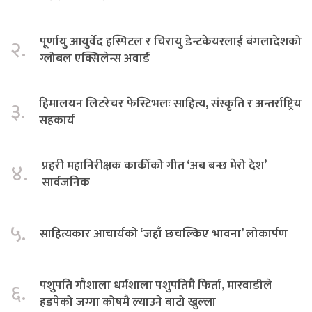
पूर्णायु आयुर्वेद हस्पिटल र चिरायु डेन्टकेयरलाई बंगलादेशको
२.
ग्लोबल एक्सिलेन्स अवार्ड
हिमालयन लिटरेचर फेस्टिभलः साहित्य, संस्कृति र अन्तर्राष्ट्रिय
३.
सहकार्य
प्रहरी महानिरीक्षक कार्कीको गीत ‘अब बन्छ मेरो देश’
४.
सार्वजनिक
५.
साहित्यकार आचार्यको ‘जहाँ छचल्किए भावना’ लोकार्पण
पशुपति गौशाला धर्मशाला पशुपतिमै फिर्ता, मारवाडीले
६.
हडपेको जग्गा कोषमै ल्याउने बाटो खुल्ला