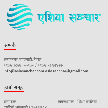
सम्पर्क
अनामनगर, काठमाडौं, नेपाल
+९७७ ९८५७०५०९७० / +९७७ ५९ ५२४२२०
info@asiasanchar.com
asiasanchar@gmail.com
हाम्रो समूह
सम्पादक
व्यवस्थापक
शिक्षा थपलिया
दुर्गादेवी अधिकारी ९८१५९२९१२४