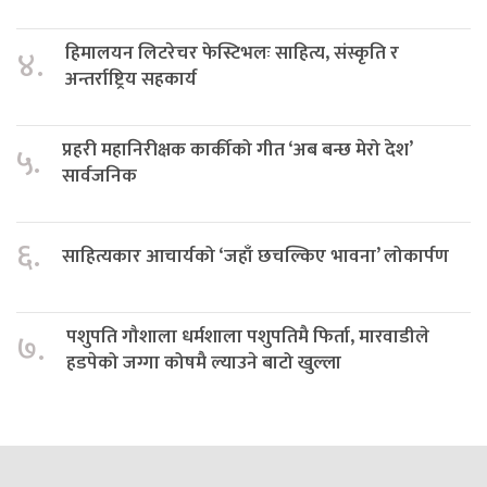
हिमालयन लिटरेचर फेस्टिभलः साहित्य, संस्कृति र
४.
अन्तर्राष्ट्रिय सहकार्य
प्रहरी महानिरीक्षक कार्कीको गीत ‘अब बन्छ मेरो देश’
५.
सार्वजनिक
६.
साहित्यकार आचार्यको ‘जहाँ छचल्किए भावना’ लोकार्पण
पशुपति गौशाला धर्मशाला पशुपतिमै फिर्ता, मारवाडीले
७.
हडपेको जग्गा कोषमै ल्याउने बाटो खुल्ला