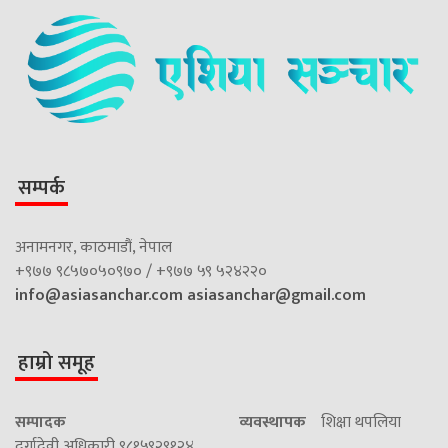
सम्पर्क
अनामनगर, काठमाडौं, नेपाल
+९७७ ९८५७०५०९७० / +९७७ ५९ ५२४२२०
info@asiasanchar.com
asiasanchar@gmail.com
हाम्रो समूह
सम्पादक
व्यवस्थापक
शिक्षा थपलिया
दुर्गादेवी अधिकारी ९८१५९२९१२४