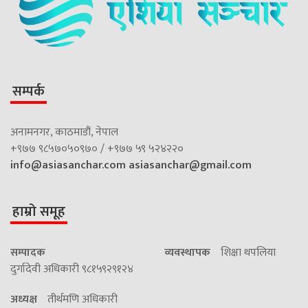
सम्पर्क
अनामनगर, काठमाडौं, नेपाल
+९७७ ९८५७०५०९७० / +९७७ ५९ ५२४२२०
info@asiasanchar.com
asiasanchar@gmail.com
हाम्रो समूह
सम्पादक
व्यवस्थापक
शिक्षा थपलिया
दुर्गादेवी अधिकारी ९८१५९२९१२४
अध्यक्ष
तीर्थमणि अधिकारी