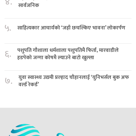
४.
सार्वजनिक
५.
साहित्यकार आचार्यको ‘जहाँ छचल्किए भावना’ लोकार्पण
पशुपति गौशाला धर्मशाला पशुपतिमै फिर्ता, मारवाडीले
६.
हडपेको जग्गा कोषमै ल्याउने बाटो खुल्ला
युवा स्वास्थ्य उद्यमी प्रल्हाद चौहानलाई ‘युनिभर्सल बुक अफ
७.
वर्ल्ड रेकर्ड’