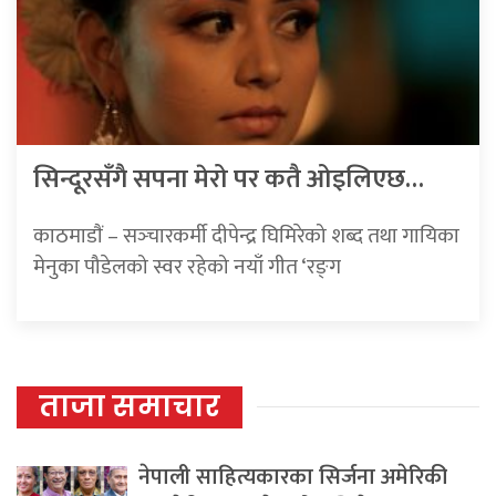
सिन्दूरसँगै सपना मेरो पर कतै ओइलिएछ…
काठमाडाैं – सञ्‍चारकर्मी दीपेन्द्र घिमिरेको शब्द तथा गायिका
मेनुका पौडेलको स्वर रहेको नयाँ गीत ‘रङ्‍ग
ताजा समाचार
नेपाली साहित्यकारका सिर्जना अमेरिकी