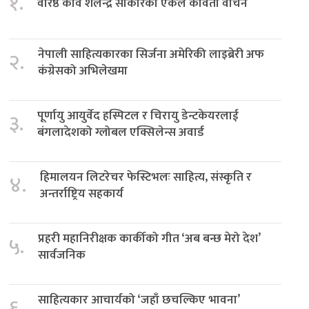
१.
वरिष्ठ कवि शैलेन्द्र साकारको एकल कविता वाचन
नेपाली साहित्यकारका सिर्जना अमेरिकी लाइब्रेरी अफ
२.
कंग्रेसको अभिलेखमा
पूर्णायु आयुर्वेद हस्पिटल र चिरायु डेन्टकेयरलाई
३.
बंगलादेशको ग्लोबल एक्सिलेन्स अवार्ड
हिमालयन लिटरेचर फेस्टिभलः साहित्य, संस्कृति र
४.
अन्तर्राष्ट्रिय सहकार्य
प्रहरी महानिरीक्षक कार्कीको गीत ‘अब बन्छ मेरो देश’
५.
सार्वजनिक
साहित्यकार आचार्यको ‘जहाँ छचल्किए भावना’
६.