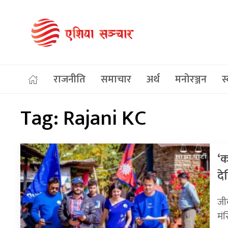
राजनीति
समाचार
अर्थ
मनोरञ्जन
स्
Tag:
Rajani KC
‘क
दे
जीव
मंस