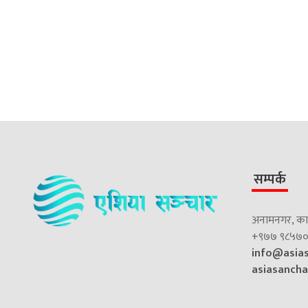
सम्पर्क
अनामनगर, काठ
+९७७ ९८५७०
info@asia
asiasanch