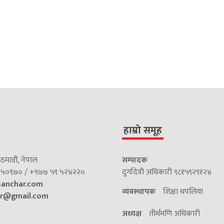
हाम्रो समूह
माडौं, नेपाल
सम्पादक
५०९७० / +९७७ ५९ ५२४२२०
दुर्गादेवी अधिकारी ९८१५९२९१२४
sanchar.com
व्यवस्थापक
शिक्षा थपलिया
ar@gmail.com
अध्यक्ष
तीर्थमणि अधिकारी