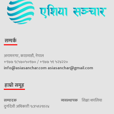
सम्पर्क
अनामनगर, काठमाडौं, नेपाल
+९७७ ९८५७०५०९७० / +९७७ ५९ ५२४२२०
info@asiasanchar.com
asiasanchar@gmail.com
हाम्रो समूह
सम्पादक
व्यवस्थापक
शिक्षा थपलिया
दुर्गादेवी अधिकारी ९८१५९२९१२४