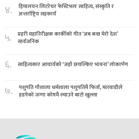
हिमालयन लिटरेचर फेस्टिभलः साहित्य, संस्कृति र
४.
अन्तर्राष्ट्रिय सहकार्य
प्रहरी महानिरीक्षक कार्कीको गीत ‘अब बन्छ मेरो देश’
५.
सार्वजनिक
६.
साहित्यकार आचार्यको ‘जहाँ छचल्किए भावना’ लोकार्पण
पशुपति गौशाला धर्मशाला पशुपतिमै फिर्ता, मारवाडीले
७.
हडपेको जग्गा कोषमै ल्याउने बाटो खुल्ला