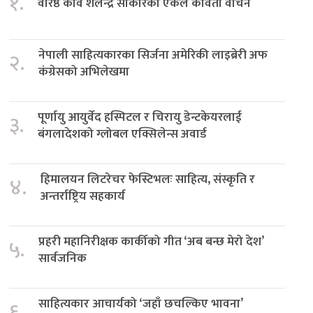
१.
वरिष्ठ कवि शैलेन्द्र साकारको एकल कविता वाचन
नेपाली साहित्यकारका सिर्जना अमेरिकी लाइब्रेरी अफ
२.
कंग्रेसको अभिलेखमा
पूर्णायु आयुर्वेद हस्पिटल र चिरायु डेन्टकेयरलाई
३.
बंगलादेशको ग्लोबल एक्सिलेन्स अवार्ड
हिमालयन लिटरेचर फेस्टिभलः साहित्य, संस्कृति र
४.
अन्तर्राष्ट्रिय सहकार्य
प्रहरी महानिरीक्षक कार्कीको गीत ‘अब बन्छ मेरो देश’
५.
सार्वजनिक
साहित्यकार आचार्यको ‘जहाँ छचल्किए भावना’
६.