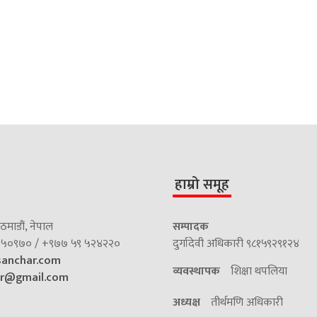
हाम्रो समूह
माडौं, नेपाल
सम्पादक
५०९७० / +९७७ ५९ ५२४२२०
दुर्गादेवी अधिकारी ९८१५९२९१२४
sanchar.com
व्यवस्थापक
शिक्षा थपलिया
ar@gmail.com
अध्यक्ष
तीर्थमणि अधिकारी