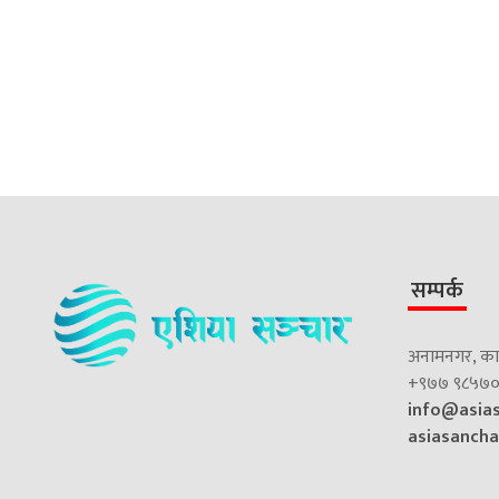
सम्पर्क
अनामनगर, काठ
+९७७ ९८५७०
info@asia
asiasanch