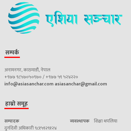
सम्पर्क
अनामनगर, काठमाडौं, नेपाल
+९७७ ९८५७०५०९७० / +९७७ ५९ ५२४२२०
info@asiasanchar.com
asiasanchar@gmail.com
हाम्रो समूह
सम्पादक
व्यवस्थापक
शिक्षा थपलिया
दुर्गादेवी अधिकारी ९८१५९२९१२४