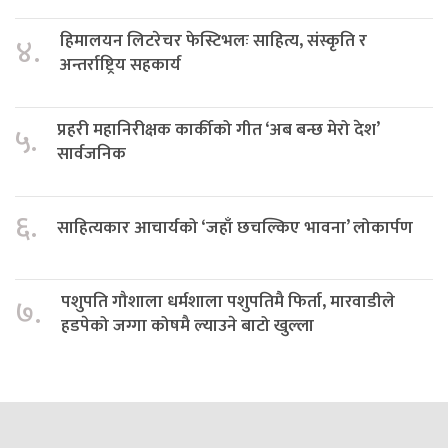
हिमालयन लिटरेचर फेस्टिभलः साहित्य, संस्कृति र
४.
अन्तर्राष्ट्रिय सहकार्य
प्रहरी महानिरीक्षक कार्कीको गीत ‘अब बन्छ मेरो देश’
५.
सार्वजनिक
६.
साहित्यकार आचार्यको ‘जहाँ छचल्किए भावना’ लोकार्पण
पशुपति गौशाला धर्मशाला पशुपतिमै फिर्ता, मारवाडीले
७.
हडपेको जग्गा कोषमै ल्याउने बाटो खुल्ला