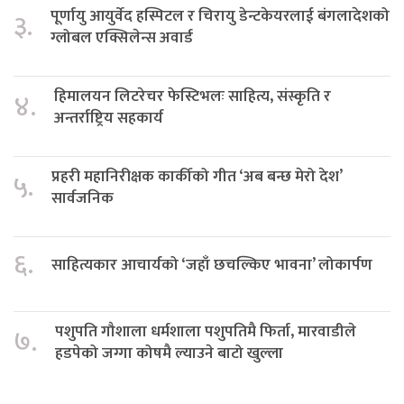
पूर्णायु आयुर्वेद हस्पिटल र चिरायु डेन्टकेयरलाई बंगलादेशको
३.
ग्लोबल एक्सिलेन्स अवार्ड
हिमालयन लिटरेचर फेस्टिभलः साहित्य, संस्कृति र
४.
अन्तर्राष्ट्रिय सहकार्य
प्रहरी महानिरीक्षक कार्कीको गीत ‘अब बन्छ मेरो देश’
५.
सार्वजनिक
६.
साहित्यकार आचार्यको ‘जहाँ छचल्किए भावना’ लोकार्पण
पशुपति गौशाला धर्मशाला पशुपतिमै फिर्ता, मारवाडीले
७.
हडपेको जग्गा कोषमै ल्याउने बाटो खुल्ला