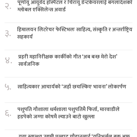
पूर्णायु आयुर्वेद हस्पिटल र चिरायु डेन्टकेयरलाई बंगलादेशको
२.
ग्लोबल एक्सिलेन्स अवार्ड
हिमालयन लिटरेचर फेस्टिभलः साहित्य, संस्कृति र अन्तर्राष्ट्रिय
३.
सहकार्य
प्रहरी महानिरीक्षक कार्कीको गीत ‘अब बन्छ मेरो देश’
४.
सार्वजनिक
५.
साहित्यकार आचार्यको ‘जहाँ छचल्किए भावना’ लोकार्पण
पशुपति गौशाला धर्मशाला पशुपतिमै फिर्ता, मारवाडीले
६.
हडपेको जग्गा कोषमै ल्याउने बाटो खुल्ला
युवा स्वास्थ्य उद्यमी प्रल्हाद चौहानलाई ‘युनिभर्सल बुक अफ