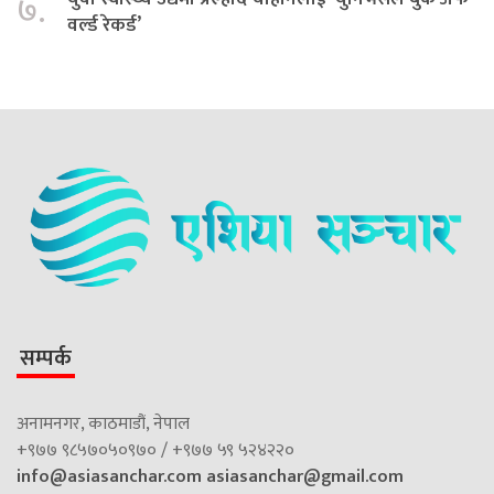
७.
वर्ल्ड रेकर्ड’
सम्पर्क
अनामनगर, काठमाडौं, नेपाल
+९७७ ९८५७०५०९७० / +९७७ ५९ ५२४२२०
info@asiasanchar.com
asiasanchar@gmail.com