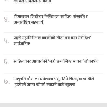
ग्लोबल एक्सिलेन्स अवार्ड
हिमालयन लिटरेचर फेस्टिभलः साहित्य, संस्कृति र
४.
अन्तर्राष्ट्रिय सहकार्य
प्रहरी महानिरीक्षक कार्कीको गीत ‘अब बन्छ मेरो देश’
५.
सार्वजनिक
६.
साहित्यकार आचार्यको ‘जहाँ छचल्किए भावना’ लोकार्पण
पशुपति गौशाला धर्मशाला पशुपतिमै फिर्ता, मारवाडीले
७.
हडपेको जग्गा कोषमै ल्याउने बाटो खुल्ला