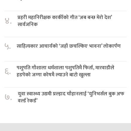
प्रहरी महानिरीक्षक कार्कीको गीत ‘अब बन्छ मेरो देश’
४.
सार्वजनिक
५.
साहित्यकार आचार्यको ‘जहाँ छचल्किए भावना’ लोकार्पण
पशुपति गौशाला धर्मशाला पशुपतिमै फिर्ता, मारवाडीले
६.
हडपेको जग्गा कोषमै ल्याउने बाटो खुल्ला
युवा स्वास्थ्य उद्यमी प्रल्हाद चौहानलाई ‘युनिभर्सल बुक अफ
७.
वर्ल्ड रेकर्ड’