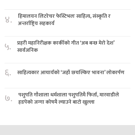
हिमालयन लिटरेचर फेस्टिभलः साहित्य, संस्कृति र
४.
अन्तर्राष्ट्रिय सहकार्य
प्रहरी महानिरीक्षक कार्कीको गीत ‘अब बन्छ मेरो देश’
५.
सार्वजनिक
६.
साहित्यकार आचार्यको ‘जहाँ छचल्किए भावना’ लोकार्पण
पशुपति गौशाला धर्मशाला पशुपतिमै फिर्ता, मारवाडीले
७.
हडपेको जग्गा कोषमै ल्याउने बाटो खुल्ला