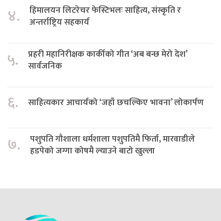
हिमालयन लिटरेचर फेस्टिभलः साहित्य, संस्कृति र
४.
अन्तर्राष्ट्रिय सहकार्य
प्रहरी महानिरीक्षक कार्कीको गीत ‘अब बन्छ मेरो देश’
५.
सार्वजनिक
६.
साहित्यकार आचार्यको ‘जहाँ छचल्किए भावना’ लोकार्पण
पशुपति गौशाला धर्मशाला पशुपतिमै फिर्ता, मारवाडीले
७.
हडपेको जग्गा कोषमै ल्याउने बाटो खुल्ला