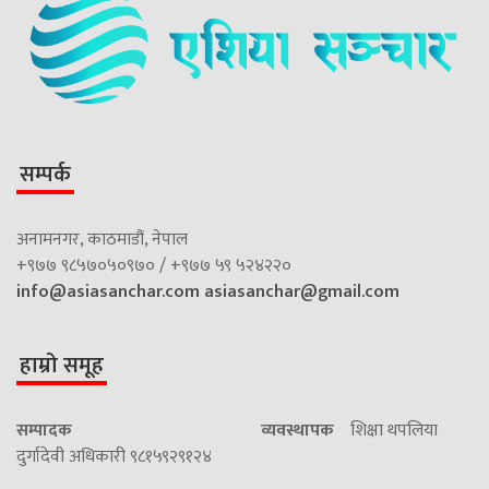
सम्पर्क
अनामनगर, काठमाडौं, नेपाल
+९७७ ९८५७०५०९७० / +९७७ ५९ ५२४२२०
info@asiasanchar.com
asiasanchar@gmail.com
हाम्रो समूह
सम्पादक
व्यवस्थापक
शिक्षा थपलिया
दुर्गादेवी अधिकारी ९८१५९२९१२४