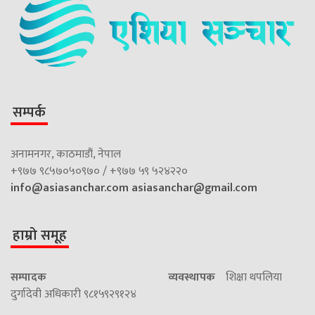
सम्पर्क
अनामनगर, काठमाडौं, नेपाल
+९७७ ९८५७०५०९७० / +९७७ ५९ ५२४२२०
info@asiasanchar.com
asiasanchar@gmail.com
हाम्रो समूह
सम्पादक
व्यवस्थापक
शिक्षा थपलिया
दुर्गादेवी अधिकारी ९८१५९२९१२४