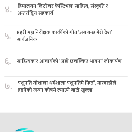
हिमालयन लिटरेचर फेस्टिभलः साहित्य, संस्कृति र
४.
अन्तर्राष्ट्रिय सहकार्य
प्रहरी महानिरीक्षक कार्कीको गीत ‘अब बन्छ मेरो देश’
५.
सार्वजनिक
६.
साहित्यकार आचार्यको ‘जहाँ छचल्किए भावना’ लोकार्पण
पशुपति गौशाला धर्मशाला पशुपतिमै फिर्ता, मारवाडीले
७.
हडपेको जग्गा कोषमै ल्याउने बाटो खुल्ला