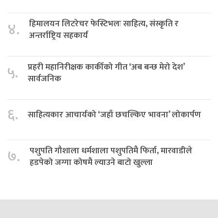
हिमालयन लिटरेचर फेस्टिभलः साहित्य, संस्कृति र
४.
अन्तर्राष्ट्रिय सहकार्य
प्रहरी महानिरीक्षक कार्कीको गीत ‘अब बन्छ मेरो देश’
५.
सार्वजनिक
६.
साहित्यकार आचार्यको ‘जहाँ छचल्किए भावना’ लोकार्पण
पशुपति गौशाला धर्मशाला पशुपतिमै फिर्ता, मारवाडीले
७.
हडपेको जग्गा कोषमै ल्याउने बाटो खुल्ला