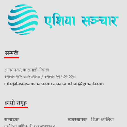
सम्पर्क
अनामनगर, काठमाडौं, नेपाल
+९७७ ९८५७०५०९७० / +९७७ ५९ ५२४२२०
info@asiasanchar.com
asiasanchar@gmail.com
हाम्रो समूह
सम्पादक
व्यवस्थापक
शिक्षा थपलिया
दुर्गादेवी अधिकारी ९८१५९२९१२४