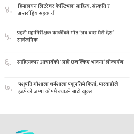
हिमालयन लिटरेचर फेस्टिभलः साहित्य, संस्कृति र
४.
अन्तर्राष्ट्रिय सहकार्य
प्रहरी महानिरीक्षक कार्कीको गीत ‘अब बन्छ मेरो देश’
५.
सार्वजनिक
६.
साहित्यकार आचार्यको ‘जहाँ छचल्किए भावना’ लोकार्पण
पशुपति गौशाला धर्मशाला पशुपतिमै फिर्ता, मारवाडीले
७.
हडपेको जग्गा कोषमै ल्याउने बाटो खुल्ला