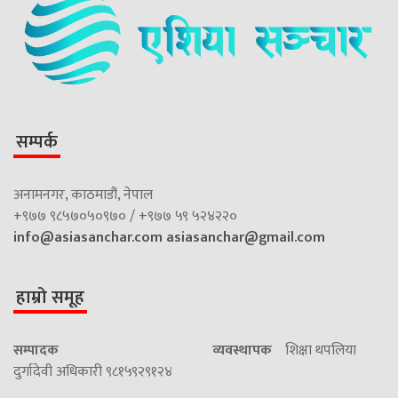
सम्पर्क
अनामनगर, काठमाडौं, नेपाल
+९७७ ९८५७०५०९७० / +९७७ ५९ ५२४२२०
info@asiasanchar.com
asiasanchar@gmail.com
हाम्रो समूह
सम्पादक
व्यवस्थापक
शिक्षा थपलिया
दुर्गादेवी अधिकारी ९८१५९२९१२४