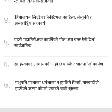
ग्लोबल एक्सिलेन्स अवार्ड
हिमालयन लिटरेचर फेस्टिभलः साहित्य, संस्कृति र
४.
अन्तर्राष्ट्रिय सहकार्य
प्रहरी महानिरीक्षक कार्कीको गीत ‘अब बन्छ मेरो देश’
५.
सार्वजनिक
६.
साहित्यकार आचार्यको ‘जहाँ छचल्किए भावना’ लोकार्पण
पशुपति गौशाला धर्मशाला पशुपतिमै फिर्ता, मारवाडीले
७.
हडपेको जग्गा कोषमै ल्याउने बाटो खुल्ला