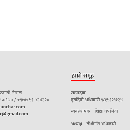
हाम्रो समूह
माडौं, नेपाल
सम्पादक
५०९७० / +९७७ ५९ ५२४२२०
दुर्गादेवी अधिकारी ९८१५९२९१२४
sanchar.com
व्यवस्थापक
शिक्षा थपलिया
ar@gmail.com
अध्यक्ष
तीर्थमणि अधिकारी