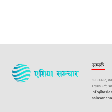
सम्पर्क
अनामनगर, काठ
+९७७ ९८५७०
info@asia
asiasanch