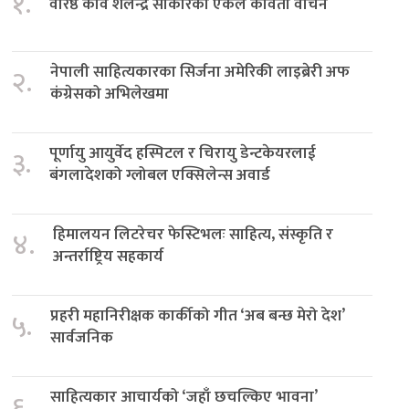
१.
वरिष्ठ कवि शैलेन्द्र साकारको एकल कविता वाचन
नेपाली साहित्यकारका सिर्जना अमेरिकी लाइब्रेरी अफ
२.
कंग्रेसको अभिलेखमा
पूर्णायु आयुर्वेद हस्पिटल र चिरायु डेन्टकेयरलाई
३.
बंगलादेशको ग्लोबल एक्सिलेन्स अवार्ड
हिमालयन लिटरेचर फेस्टिभलः साहित्य, संस्कृति र
४.
अन्तर्राष्ट्रिय सहकार्य
प्रहरी महानिरीक्षक कार्कीको गीत ‘अब बन्छ मेरो देश’
५.
सार्वजनिक
साहित्यकार आचार्यको ‘जहाँ छचल्किए भावना’
६.