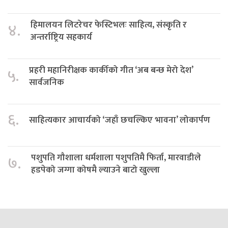
हिमालयन लिटरेचर फेस्टिभलः साहित्य, संस्कृति र
४.
अन्तर्राष्ट्रिय सहकार्य
प्रहरी महानिरीक्षक कार्कीको गीत ‘अब बन्छ मेरो देश’
५.
सार्वजनिक
६.
साहित्यकार आचार्यको ‘जहाँ छचल्किए भावना’ लोकार्पण
पशुपति गौशाला धर्मशाला पशुपतिमै फिर्ता, मारवाडीले
७.
हडपेको जग्गा कोषमै ल्याउने बाटो खुल्ला