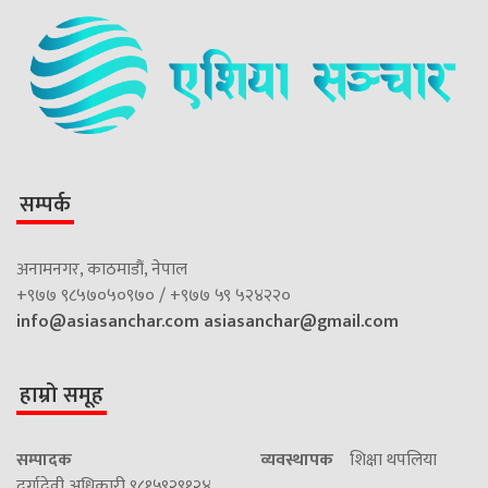
सम्पर्क
अनामनगर, काठमाडौं, नेपाल
+९७७ ९८५७०५०९७० / +९७७ ५९ ५२४२२०
info@asiasanchar.com
asiasanchar@gmail.com
हाम्रो समूह
सम्पादक
व्यवस्थापक
शिक्षा थपलिया
दुर्गादेवी अधिकारी ९८१५९२९१२४