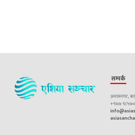
सम्पर्क
अनामनगर, काठ
+९७७ ९८५७०
info@asia
asiasanch