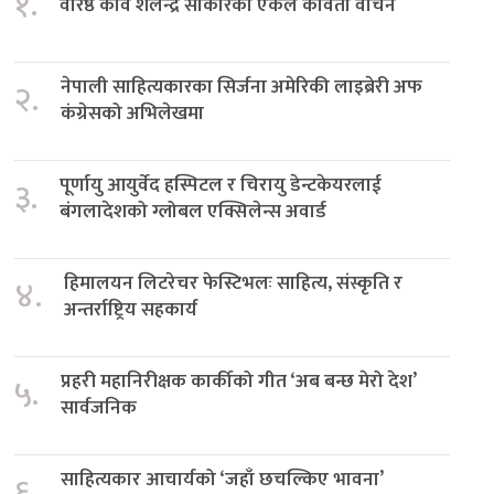
१.
वरिष्ठ कवि शैलेन्द्र साकारको एकल कविता वाचन
नेपाली साहित्यकारका सिर्जना अमेरिकी लाइब्रेरी अफ
२.
कंग्रेसको अभिलेखमा
पूर्णायु आयुर्वेद हस्पिटल र चिरायु डेन्टकेयरलाई
३.
बंगलादेशको ग्लोबल एक्सिलेन्स अवार्ड
हिमालयन लिटरेचर फेस्टिभलः साहित्य, संस्कृति र
४.
अन्तर्राष्ट्रिय सहकार्य
प्रहरी महानिरीक्षक कार्कीको गीत ‘अब बन्छ मेरो देश’
५.
सार्वजनिक
साहित्यकार आचार्यको ‘जहाँ छचल्किए भावना’
६.