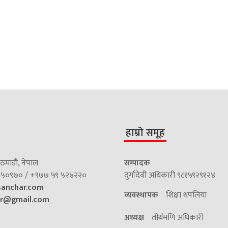
हाम्रो समूह
माडौं, नेपाल
सम्पादक
५०९७० / +९७७ ५९ ५२४२२०
दुर्गादेवी अधिकारी ९८१५९२९१२४
sanchar.com
व्यवस्थापक
शिक्षा थपलिया
ar@gmail.com
अध्यक्ष
तीर्थमणि अधिकारी