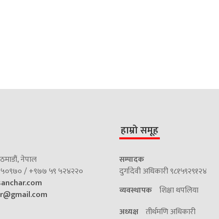
हाम्रो समूह
माडौं, नेपाल
सम्पादक
५०९७० / +९७७ ५९ ५२४२२०
दुर्गादेवी अधिकारी ९८१५९२९१२४
sanchar.com
व्यवस्थापक
शिक्षा थपलिया
ar@gmail.com
अध्यक्ष
तीर्थमणि अधिकारी