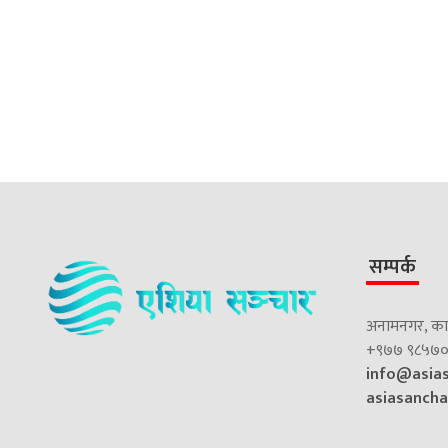
सम्पर्क
अनामनगर, काठ
+९७७ ९८५७०
info@asia
asiasanch