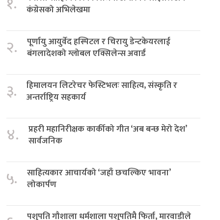
१.
कंग्रेसको अभिलेखमा
पूर्णायु आयुर्वेद हस्पिटल र चिरायु डेन्टकेयरलाई
२.
बंगलादेशको ग्लोबल एक्सिलेन्स अवार्ड
हिमालयन लिटरेचर फेस्टिभलः साहित्य, संस्कृति र
३.
अन्तर्राष्ट्रिय सहकार्य
प्रहरी महानिरीक्षक कार्कीको गीत ‘अब बन्छ मेरो देश’
४.
सार्वजनिक
साहित्यकार आचार्यको ‘जहाँ छचल्किए भावना’
५.
लोकार्पण
पशुपति गौशाला धर्मशाला पशुपतिमै फिर्ता, मारवाडीले