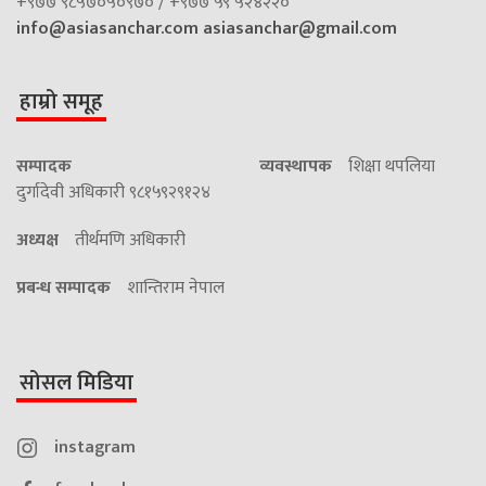
+९७७ ९८५७०५०९७० / +९७७ ५९ ५२४२२०
info@asiasanchar.com
asiasanchar@gmail.com
हाम्रो समूह
सम्पादक
व्यवस्थापक
शिक्षा थपलिया
दुर्गादेवी अधिकारी ९८१५९२९१२४
अध्यक्ष
तीर्थमणि अधिकारी
प्रबन्ध सम्पादक
शान्तिराम नेपाल
सोसल मिडिया
instagram