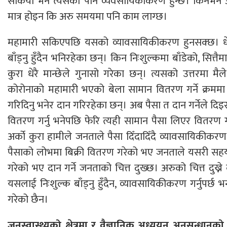
सकियो भने त्यसको पनि व्यवसायिकीकरण हुन्छ। किनभने अ
मात्र होइन कि अरु समयमा पनि काम लाग्छ।
महामारी सकिएपछि यसको व्यावसायिकीकरण हुनसक्छ। धेरै
बाँड्नु हुँदैन भनिरहेका छन्। किन निःशुल्कमा बाँडेको, सित्तैमा
कुरा धेरै मान्छेले गुनासो गरेका छन्। त्यसको उत्तरमा मैल
कोरोनाको महामारी भएको बेला सामान वितरण गर्ने क्रमम
गरिदिनु भनेर दान गरिरहेका छन्। अब पैसा त दान गर्नेले द
वितरण गर्नु भनेपछि फेरि त्यही सामान पैसा लिएर वितरण गर्
अर्को कुरा हामीले जनताले पैसा दिँदादिँदै व्यावसायिकीकर
पैसाको लोभमा बिक्री वितरण गरेको भए जनताले यसरी सहयो
गरेको भए दान गर्ने जनताको चित्त दुख्छ। अरुको चित्त दुख्
यसलाई निःशुल्क बाँड्नु हुँदैन, व्यावसायिकीकरण गर्नुपर्छ 
गरेको छैन।
जनस्वास्थ्यको क्षेत्रमा र वैज्ञानिक अध्ययन अनुसन्धानको क