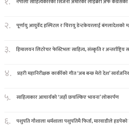
१.
नेपाली साहित्यकारका सिर्जना अमेरिकी लाइब्रेरी अफ कंग्रेस
२.
पूर्णायु आयुर्वेद हस्पिटल र चिरायु डेन्टकेयरलाई बंगलादेशको ग
३.
हिमालयन लिटरेचर फेस्टिभलः साहित्य, संस्कृति र अन्तर्राष्ट्रिय 
४.
प्रहरी महानिरीक्षक कार्कीको गीत ‘अब बन्छ मेरो देश’ सार्वजन
५.
साहित्यकार आचार्यको ‘जहाँ छचल्किए भावना’ लोकार्पण
६.
पशुपति गौशाला धर्मशाला पशुपतिमै फिर्ता, मारवाडीले हडपेको 