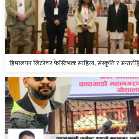
हिमालयन लिटरेचर फेस्टिभलः साहित्य, संस्कृति र अन्तर्राष्ट्