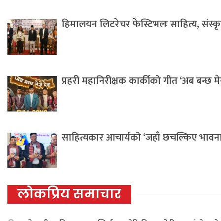
हिमालयन लिटरेचर फेस्टिभलः साहित्य, संस्कृति 
प्रहरी महानिरीक्षक कार्कीको गीत ‘अब बन्छ म
साहित्यकार आचार्यको ‘जहाँ छचल्किए भावना
लोकप्रिय समाचार