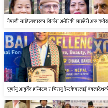
नेपाली साहित्यकारका सिर्जना अमेरिकी लाइब्रेरी अफ कंग्
पूर्णायु आयुर्वेद हस्पिटल र चिरायु डेन्टकेयरलाई बंगलादेशक