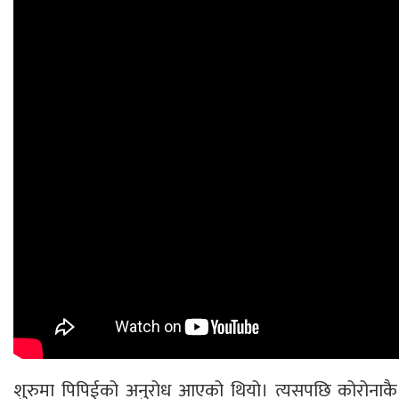
शुरुमा पिपिईको अनुरोध आएको थियो। त्यसपछि कोरोनाकै