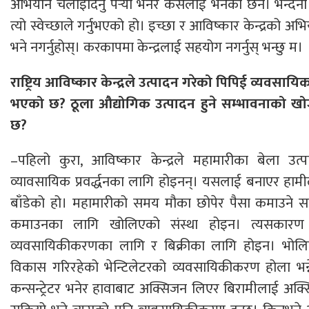
अभियान चलाइदिनु पर्‍यो भनेर कसैलाई भनेको छैन। भन्दै
त्यो स्वेच्छाले गर्नुभएको हो। इच्छा र आविष्कार केन्द्रको अ
भने नगर्नुहोस्। करकापमा केन्द्रलाई सहयोग नगर्नुस् भन्छु म।
राष्ट्रिय आविष्कार केन्द्रले उत्पादन गरेको पिपिई व्यवसायिक र
भएको छ? ठूला औद्योगिक उत्पादन हुने सम्भावनाको 
छ?
–पहिलो कुरा, आविष्कार केन्द्रले महामारीका बेला उत
व्यावसायिक प्रवर्द्धनका लागि होइनन्। यसलाई बनाएर हामील
बाँडेको हो। महामारीको समय मौका छोपेर पैसा कमाउने समय ह
कमाउनका लागि खोलिएको संस्था होइन। त्यसकारण
व्यवसायिकीकरणका लागि र बिक्रीका लागि होइन। भोल
विकास गरिरहेको भेन्टिलेटरको व्यवसायिकीकरण होला भन
कन्सन्ट्रेटर भनेर हावाबाट अक्सिजन लिएर बिरामीलाई अक्सि