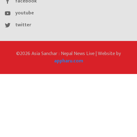
facebook
youtube
twitter
©2026 Asia Sanchar : Nepal News Live | Website by
appharu.com